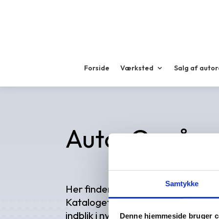
Forside
Værksted
Salg af auto
Auto-G måne
Samtykke
Her finder du vores Auto-G katalo
Kataloget bliver udgivet hvert kvar
indblik i nye tiltag, tilbud, hvad vi
Denne hjemmeside bruger c