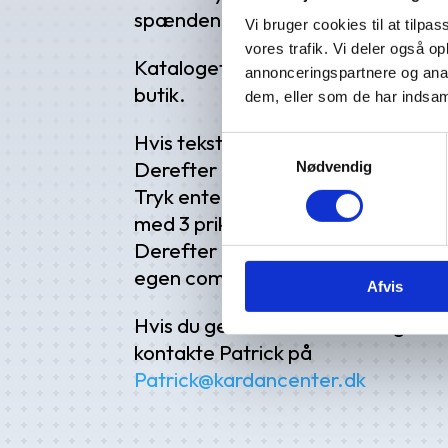
spændende læsning.
Vi bruger cookies til at tilpas
vores trafik. Vi deler også 
Kataloget finder du også i fysisk e
annonceringspartnere og anal
butik.
dem, eller som de har indsaml
Hvis teksten er for lille – hold mus
Samtykkevalg
Derefter kommer der en lille menu
Nødvendig
Tryk enten på forstørrelsesglasset
med 3 prikker.
Derefter kan du downloade hele b
egen computer!
Afvis
Hvis du gerne vil have kataloget ti
kontakte Patrick på
Patrick@kardancenter.dk