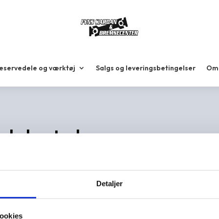
reservedele og værktøj
Salgs og leveringsbetingelser
Om 
dskatalog
Detaljer
g.
tal, og giver et
 kan tilbyde og andet
ookies