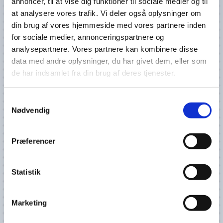
annoncer, til at vise dig funktioner til sociale medier og til
sikrer hurtig service.
at analysere vores trafik. Vi deler også oplysninger om
din brug af vores hjemmeside med vores partnere inden
📞
Kontakt Bremseafdelingen
for sociale medier, annonceringspartnere og
analysepartnere. Vores partnere kan kombinere disse
📲 +45 65 94 23 13 – Tast 2 for værksted
data med andre oplysninger, du har givet dem, eller som
de har indsamlet fra din brug af deres tjenester.
📧 mail@kardancenter.dk
✅
Kvalitet, sikkerhed og hurtig
Samtykkevalg
Nødvendig
levering – vi sørger for, at dine
bremser performer optimalt!
Præferencer
Statistik
Marketing