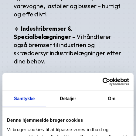
varevogne, lastbiler og busser – hurtigt
og effektivt!
🔹
Industribremser &
Specialbelægninger
– Vi håndterer
også bremser til industrien og
skræddersyr industribelægninger efter
dine behov.
🔹
Afdrejning & Belægning
– Vi
afdrejer skiver og tromler samt
pålægger nye belægninger, så dine
Samtykke
Detaljer
Om
bremser er så gode som nye.
🔹
Stort lager, hurtig levering
– Vi har
Denne hjemmeside bruger cookies
et omfattende lager af nye
Vi bruger cookies til at tilpasse vores indhold og
belægninger, tromler og bakker, hvilket